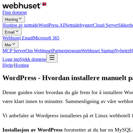
Finn domene
Hosting
Hosting av nettside
WordPress AI
Nettsidebygger
Cloud Server
Sikkerh
Email
Webhuset Email
Microsoft 365
Mer
MCP Server
Om Webhuset
Partnerprogram
Webhuset Startup
Nyheter
H
Logg inn
Sjekk domene
Hjelp
/
Hosting
WordPress - Hvordan installere manuelt p
Denne guiden viser hvordan du går frem for å installere Wor
være klart innen to minutter. Sammenligning av våre webho
Vi anbefaler at Wordpress installeres på et Linux webhotell
Installasjon av WordPress
forutsetter at du har en MySQL