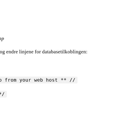
hp
og endre linjene for databasetilkoblingen:
o from your web host ** //
*/