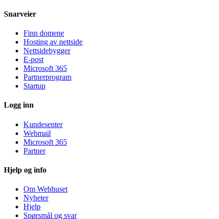
Snarveier
Finn domene
Hosting av nettside
Nettsidebygger
E-post
Microsoft 365
Partnerprogram
Startup
Logg inn
Kundesenter
Webmail
Microsoft 365
Partner
Hjelp og info
Om Webhuset
Nyheter
Hjelp
Spørsmål og svar