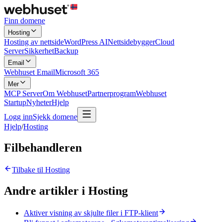
Finn domene
Hosting
Hosting av nettside
WordPress AI
Nettsidebygger
Cloud
Server
Sikkerhet
Backup
Email
Webhuset Email
Microsoft 365
Mer
MCP Server
Om Webhuset
Partnerprogram
Webhuset
Startup
Nyheter
Hjelp
Logg inn
Sjekk domene
Hjelp
/
Hosting
Filbehandleren
Tilbake til
Hosting
Andre artikler i
Hosting
Aktiver visning av skjulte filer i FTP-klient