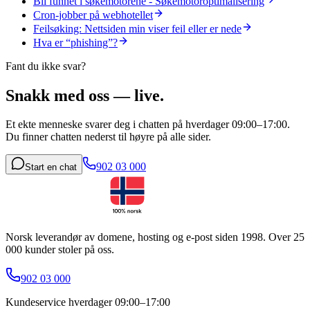
Bli funnet i søkemotorene - Søkemotoroptimalisering
Cron-jobber på webhotellet
Feilsøking: Nettsiden min viser feil eller er nede
Hva er “phishing”?
Fant du ikke svar?
Snakk med oss — live.
Et ekte menneske svarer deg i chatten på hverdager 09:00–17:00.
Du finner chatten nederst til høyre på alle sider.
902 03 000
Start en chat
Norsk leverandør av domene, hosting og e-post siden 1998. Over 25
000 kunder stoler på oss.
902 03 000
Kundeservice hverdager 09:00–17:00