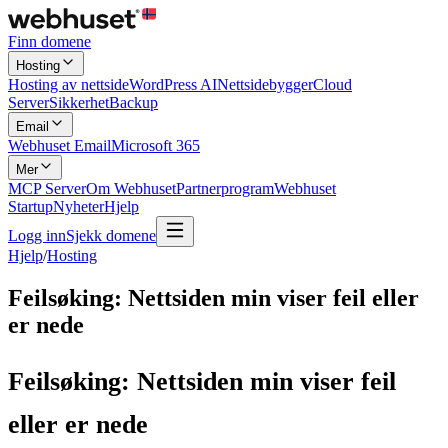
Finn domene
Hosting
Hosting av nettside
WordPress AI
Nettsidebygger
Cloud
Server
Sikkerhet
Backup
Email
Webhuset Email
Microsoft 365
Mer
MCP Server
Om Webhuset
Partnerprogram
Webhuset
Startup
Nyheter
Hjelp
Logg inn
Sjekk domene
Hjelp
/
Hosting
Feilsøking: Nettsiden min viser feil eller
er nede
Feilsøking: Nettsiden min viser feil
eller er nede