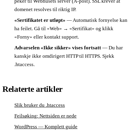
peker til Webhusets server (A-post). SSL krever at
domenet resolves til riktig IP.
«Sertifikatet er utløpt»
— Automatisk fornyelse kan
ha feilet. Gå til «Web» → «Sertifikat» og klikk
«Forny» eller kontakt support.
Advarselen «Ikke sikker» vises fortsatt
— Du har
kanskje ikke omdirigert HTTP til HTTPS. Sjekk
.htaccess.
Relaterte artikler
Slik bruker du .htaccess
Feilsøking: Nettsiden er nede
WordPress — Komplett guide