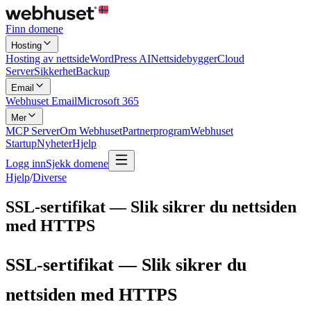
Finn domene
Hosting
Hosting av nettside
WordPress AI
Nettsidebygger
Cloud
Server
Sikkerhet
Backup
Email
Webhuset Email
Microsoft 365
Mer
MCP Server
Om Webhuset
Partnerprogram
Webhuset
Startup
Nyheter
Hjelp
Logg inn
Sjekk domene
Hjelp
/
Diverse
SSL-sertifikat — Slik sikrer du nettsiden
med HTTPS
SSL-sertifikat — Slik sikrer du
nettsiden med HTTPS