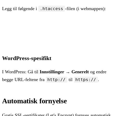
Legg til følgende i
-filen (i webmappen):
.htaccess
RewriteEngine On

RewriteCond %{HTTPS} off

RewriteRule ^(.*)$ https://%{HTTP_HOST}%{REQUEST_URI
WordPress-spesifikt
I WordPress: Gå til
Innstillinger → Generelt
og endre
begge URL-feltene fra
til
.
http://
https://
Automatisk fornyelse
Gratis SSL-sertifikater (Let's Encrypt) fornyes automatisk.