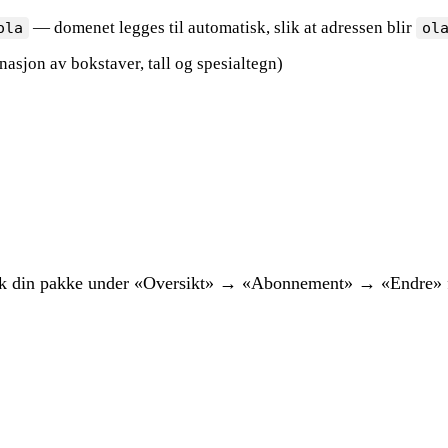
— domenet legges til automatisk, slik at adressen blir
ola
ol
nasjon av bokstaver, tall og spesialtegn)
ekk din pakke under «Oversikt» → «Abonnement» → «Endre» fo