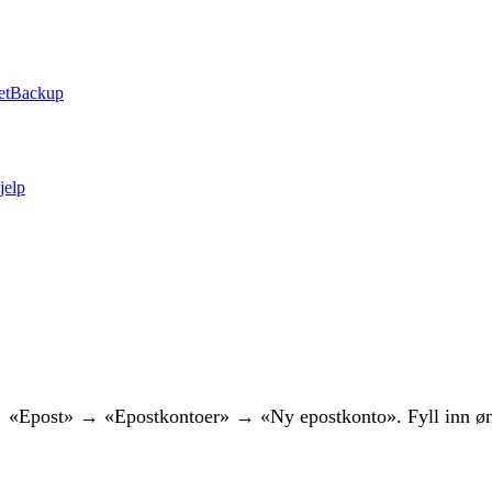
et
Backup
jelp
Epost» → «Epostkontoer» → «Ny epostkonto». Fyll inn øns