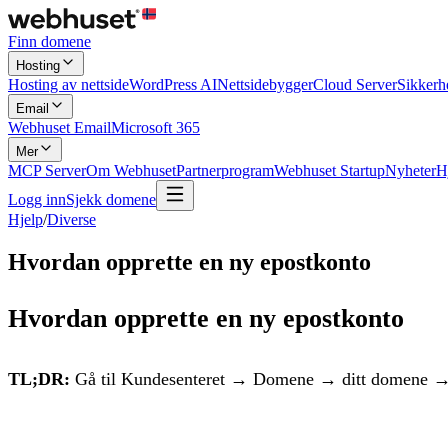
Finn domene
Hosting
Hosting av nettside
WordPress AI
Nettsidebygger
Cloud Server
Sikkerh
Email
Webhuset Email
Microsoft 365
Mer
MCP Server
Om Webhuset
Partnerprogram
Webhuset Startup
Nyheter
H
Logg inn
Sjekk domene
Hjelp
/
Diverse
Hvordan opprette en ny epostkonto
Hvordan opprette en ny epostkonto
TL;DR:
Gå til Kundesenteret → Domene → ditt domene → «