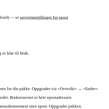
ndroid) — se
serverinnstillinger for epost
er klar til bruk.
en for din pakke. Oppgrader via «Oversikt» → «Endre».
det. Brukernavnet er hele epostadressen.
meneabonnement uten epost. Oppgrader pakken.