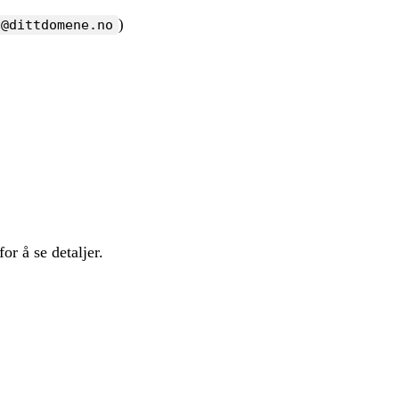
)
a@dittdomene.no
r å se detaljer.