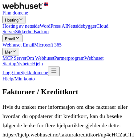
Finn domene
Hosting
Hosting av nettside
WordPress AI
Nettsidebygger
Cloud
Server
Sikkerhet
Backup
Email
Webhuset Email
Microsoft 365
Mer
MCP Server
Om Webhuset
Partnerprogram
Webhuset
Startup
Nyheter
Hjelp
Logg inn
Sjekk domene
Hjelp
/
Min konto
Fakturaer / Kredittkort
Hvis du ønsker mer informasjon om dine fakturaer eller
hvordan du oppdaterer ditt kredittkort, kan du besøke
følgende lenke for flere hjelpartikler gjeldende dette:
https://hjelp.webhuset.no/fakturakredittkort/up4eHCZaCTf