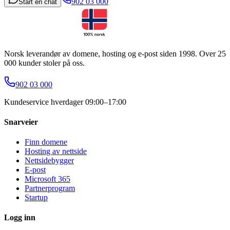
902 03 000
Start en chat
Norsk leverandør av domene, hosting og e-post siden 1998. Over 25
000 kunder stoler på oss.
902 03 000
Kundeservice hverdager 09:00–17:00
Snarveier
Finn domene
Hosting av nettside
Nettsidebygger
E-post
Microsoft 365
Partnerprogram
Startup
Logg inn