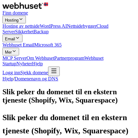
Finn domene
Hosting
Hosting av nettside
WordPress AI
Nettsidebygger
Cloud
Server
Sikkerhet
Backup
Email
Webhuset Email
Microsoft 365
Mer
MCP Server
Om Webhuset
Partnerprogram
Webhuset
Startup
Nyheter
Hjelp
Logg inn
Sjekk domene
Hjelp
/
Domenenavn og DNS
Slik peker du domenet til en ekstern
tjeneste (Shopify, Wix, Squarespace)
Slik peker du domenet til en ekstern
tjeneste (Shopify, Wix, Squarespace)