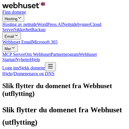
Finn domene
Hosting
Hosting av nettside
WordPress AI
Nettsidebygger
Cloud
Server
Sikkerhet
Backup
Email
Webhuset Email
Microsoft 365
Mer
MCP Server
Om Webhuset
Partnerprogram
Webhuset
Startup
Nyheter
Hjelp
Logg inn
Sjekk domene
Hjelp
/
Domenenavn og DNS
Slik flytter du domenet fra Webhuset
(utflytting)
Slik flytter du domenet fra Webhuset
(utflytting)