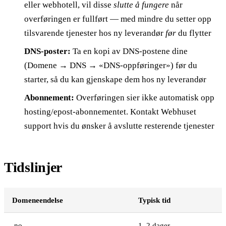
eller webhotell, vil disse
slutte å fungere
når
overføringen er fullført — med mindre du setter opp
tilsvarende tjenester hos ny leverandør
før
du flytter
DNS-poster:
Ta en kopi av DNS-postene dine
(Domene → DNS → «DNS-oppføringer») før du
starter, så du kan gjenskape dem hos ny leverandør
Abonnement:
Overføringen sier ikke automatisk opp
hosting/epost-abonnementet. Kontakt Webhuset
support hvis du ønsker å avslutte resterende tjenester
Tidslinjer
Domeneendelse
Typisk tid
.no
1–2 dager