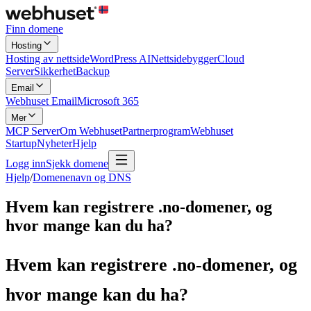
Finn domene
Hosting
Hosting av nettside
WordPress AI
Nettsidebygger
Cloud
Server
Sikkerhet
Backup
Email
Webhuset Email
Microsoft 365
Mer
MCP Server
Om Webhuset
Partnerprogram
Webhuset
Startup
Nyheter
Hjelp
Logg inn
Sjekk domene
Hjelp
/
Domenenavn og DNS
Hvem kan registrere .no-domener, og
hvor mange kan du ha?
Hvem kan registrere .no-domener, og
hvor mange kan du ha?