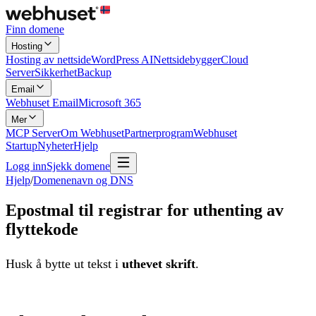
Finn domene
Hosting
Hosting av nettside
WordPress AI
Nettsidebygger
Cloud
Server
Sikkerhet
Backup
Email
Webhuset Email
Microsoft 365
Mer
MCP Server
Om Webhuset
Partnerprogram
Webhuset
Startup
Nyheter
Hjelp
Logg inn
Sjekk domene
Hjelp
/
Domenenavn og DNS
Epostmal til registrar for uthenting av
flyttekode
Husk å bytte ut tekst i
uthevet skrift
.