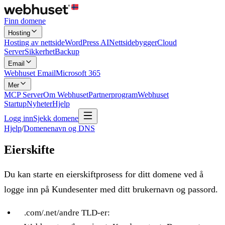
Finn domene
Hosting
Hosting av nettside
WordPress AI
Nettsidebygger
Cloud
Server
Sikkerhet
Backup
Email
Webhuset Email
Microsoft 365
Mer
MCP Server
Om Webhuset
Partnerprogram
Webhuset
Startup
Nyheter
Hjelp
Logg inn
Sjekk domene
Hjelp
/
Domenenavn og DNS
Eierskifte
Du kan starte en eierskiftprosess for ditt domene ved å
logge inn på Kundesenter med ditt brukernavn og passord.
.com/.net/andre TLD-er: