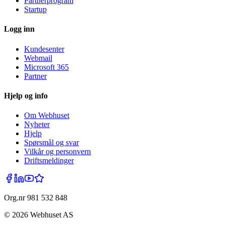
Partnerprogram
Startup
Logg inn
Kundesenter
Webmail
Microsoft 365
Partner
Hjelp og info
Om Webhuset
Nyheter
Hjelp
Spørsmål og svar
Vilkår og personvern
Driftsmeldinger
Org.nr 981 532 848
©
2026
Webhuset AS