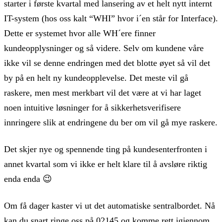
starter i første kvartal med lansering av et helt nytt internt
IT-system (hos oss kalt “WHI” hvor i´en står for Interface).
Dette er systemet hvor alle WH´ere finner
kundeopplysninger og så videre. Selv om kundene våre
ikke vil se denne endringen med det blotte øyet så vil det
by på en helt ny kundeopplevelse. Det meste vil gå
raskere, men mest merkbart vil det være at vi har laget
noen intuitive løsninger for å sikkerhetsverifisere
innringere slik at endringene du ber om vil gå mye raskere.
Det skjer nye og spennende ting på kundesenterfronten i
annet kvartal som vi ikke er helt klare til å avsløre riktig
enda enda 😉
Om få dager kaster vi ut det automatiske sentralbordet. Nå
kan du snart ringe oss på 02145 og komme rett igjennom