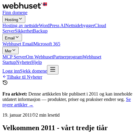
Finn domene
Hosting
Hosting av nettside
WordPress AI
Nettsidebygger
Cloud
Server
Sikkerhet
Backup
Email
Webhuset Email
Microsoft 365
Mer
MCP Server
Om Webhuset
Partnerprogram
Webhuset
Startup
Nyheter
Hjelp
Logg inn
Sjekk domene
Tilbake til Nyheter
Fra arkivet:
Denne artikkelen ble publisert i
2011
og kan inneholde
utdatert informasjon — produkter, priser og praksiser endrer seg.
Se
nyere artikler →
19. januar 2011
2
min lesetid
Velkommen 2011 - vårt tredje tiår