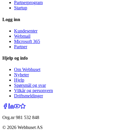
Partnerprogram
Startup
Logg inn
Kundesenter
Webmail
Microsoft 365
Partner
Hjelp og info
Om Webhuset
Nyheter
Hjelp
Spørsmål og svar
Vilkår og personvern
Driftsmeldinger
Org.nr 981 532 848
©
2026
Webhuset AS