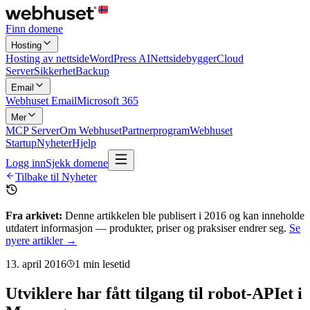
Finn domene
Hosting
Hosting av nettside
WordPress AI
Nettsidebygger
Cloud
Server
Sikkerhet
Backup
Email
Webhuset Email
Microsoft 365
Mer
MCP Server
Om Webhuset
Partnerprogram
Webhuset
Startup
Nyheter
Hjelp
Logg inn
Sjekk domene
Tilbake til Nyheter
Fra arkivet:
Denne artikkelen ble publisert i
2016
og kan inneholde
utdatert informasjon — produkter, priser og praksiser endrer seg.
Se
nyere artikler →
13. april 2016
1
min lesetid
Utviklere har fått tilgang til robot-APIet i