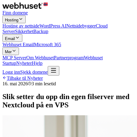
Finn domene
Hosting
Hosting av nettside
WordPress AI
Nettsidebygger
Cloud
Server
Sikkerhet
Backup
Email
Webhuset Email
Microsoft 365
Mer
MCP Server
Om Webhuset
Partnerprogram
Webhuset
Startup
Nyheter
Hjelp
Logg inn
Sjekk domene
Tilbake til Nyheter
16. mai 2026
3
min lesetid
Slik setter du opp din egen filserver med
Nextcloud på en VPS