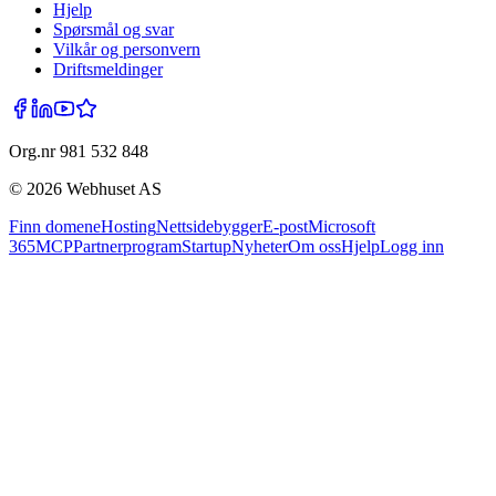
Hjelp
Spørsmål og svar
Vilkår og personvern
Driftsmeldinger
Org.nr 981 532 848
©
2026
Webhuset AS
Finn domene
Hosting
Nettsidebygger
E-post
Microsoft
365
MCP
Partnerprogram
Startup
Nyheter
Om oss
Hjelp
Logg inn