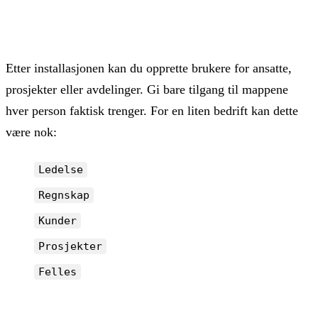
Database name: nextcloud

Database host: db
Etter installasjonen kan du opprette brukere for ansatte,
prosjekter eller avdelinger. Gi bare tilgang til mappene
hver person faktisk trenger. For en liten bedrift kan dette
være nok:
Ledelse
Regnskap
Kunder
Prosjekter
Felles