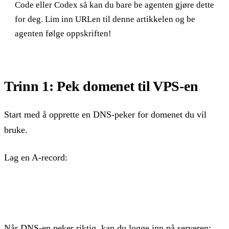
Code eller Codex så kan du bare be agenten gjøre dette
for deg. Lim inn URLen til denne artikkelen og be
agenten følge oppskriften!
Trinn 1: Pek domenet til VPS-en
Start med å opprette en DNS-peker for domenet du vil
bruke.
Lag en A-record:
filer.dittdomene.no  A  <IP-adressen til VPS-en>
Når DNS-en peker riktig, kan du logge inn på serveren: