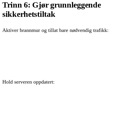
Trinn 6: Gjør grunnleggende
sikkerhetstiltak
Aktiver brannmur og tillat bare nødvendig trafikk:
ufw allow OpenSSH

ufw allow 'Nginx Full'

ufw enable
Hold serveren oppdatert:
apt update && apt upgrade -y

docker compose pull

docker compose up -d