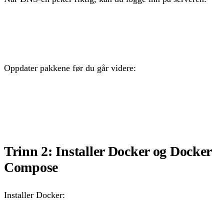
ssh root@<IP-adressen til VPS-en>
Oppdater pakkene før du går videre:
apt update && apt upgrade -y
Trinn 2: Installer Docker og Docker
Compose
Installer Docker: