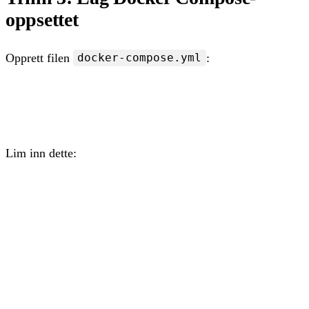
oppsettet
Opprett filen
:
docker-compose.yml
nano docker-compose.yml
Lim inn dette:
services:

  db:

    image: mariadb:11

    restart: always

    command: --transaction-isolation=READ-COMMITTED 
    volumes:

      - db:/var/lib/mysql

    environment:
