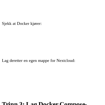
apt install ca-certificates curl gnupg -y

curl -fsSL https://get.docker.com | sh
Sjekk at Docker kjører:
docker --version

docker compose version
Lag deretter en egen mappe for Nextcloud:
mkdir -p /opt/nextcloud

cd /opt/nextcloud
Trinn 3: Lag Docker Compose-