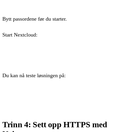
Bytt passordene før du starter.
Start Nextcloud:
docker compose up -d
Du kan nå teste løsningen på:
http://<IP-adressen til VPS-en>:8080
Trinn 4: Sett opp HTTPS med