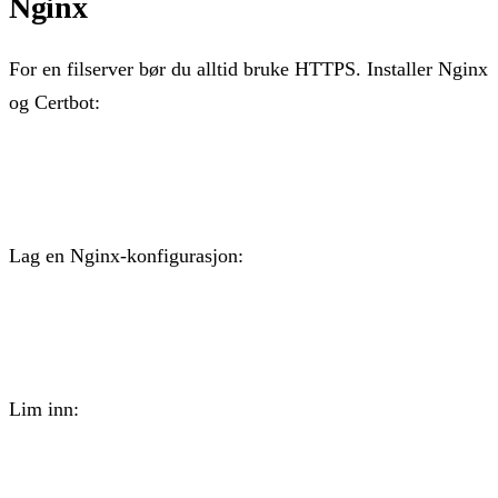
Nginx
For en filserver bør du alltid bruke HTTPS. Installer Nginx
og Certbot:
apt install nginx certbot python3-certbot-nginx -y
Lag en Nginx-konfigurasjon:
nano /etc/nginx/sites-available/nextcloud
Lim inn:
server {
