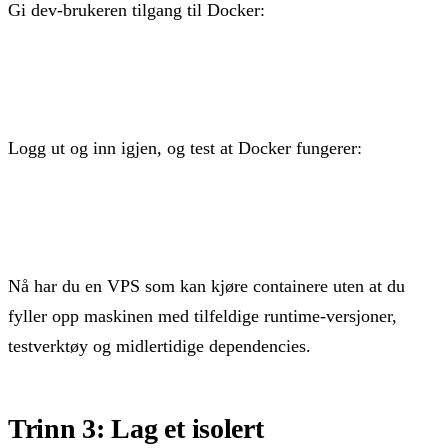
Gi dev-brukeren tilgang til Docker:
sudo usermod -aG docker dev
Logg ut og inn igjen, og test at Docker fungerer:
docker run hello-world
Nå har du en VPS som kan kjøre containere uten at du
fyller opp maskinen med tilfeldige runtime-versjoner,
testverktøy og midlertidige dependencies.
Trinn 3: Lag et isolert