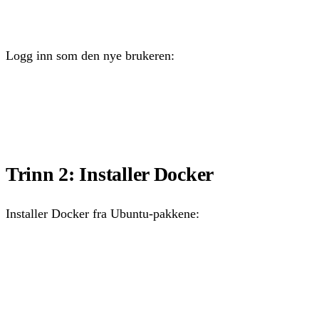
usermod -aG sudo dev
Logg inn som den nye brukeren:
ssh dev@din-server-ip
Trinn 2: Installer Docker
Installer Docker fra Ubuntu-pakkene:
sudo apt install -y docker.io docker-compose-plugin

sudo systemctl enable --now docker