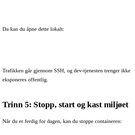
ssh -L 3000:localhost:3000 dev@din-server-ip
Da kan du åpne dette lokalt:
http://localhost:3000
Trafikken går gjennom SSH, og dev-tjenesten trenger ikke
eksponeres offentlig.
Trinn 5: Stopp, start og kast miljøet
Når du er ferdig for dagen, kan du stoppe containeren: