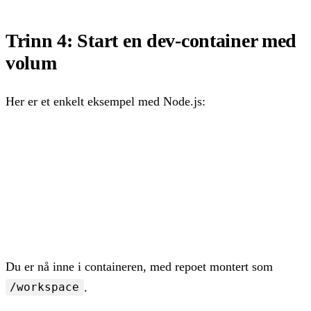
Trinn 4: Start en dev-container med
volum
Her er et enkelt eksempel med Node.js:
docker run -it --name privat-dev \

  -v "$PWD/app:/workspace" \

  -w /workspace \

  -p 3000:3000 \

  node:22-bookworm \

  bash
Du er nå inne i containeren, med repoet montert som
.
/workspace