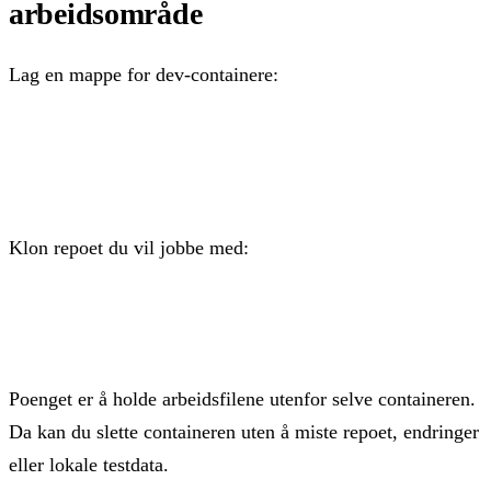
arbeidsområde
Lag en mappe for dev-containere:
mkdir -p ~/dev-containers/prosjekt

cd ~/dev-containers/prosjekt
Klon repoet du vil jobbe med:
git clone https://github.com/bruker/repo.git app
Poenget er å holde arbeidsfilene utenfor selve containeren.
Da kan du slette containeren uten å miste repoet, endringer
eller lokale testdata.