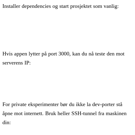
Installer dependencies og start prosjektet som vanlig:
npm install

npm run dev
Hvis appen lytter på port 3000, kan du nå teste den mot
serverens IP:
http://din-server-ip:3000
For private eksperimenter bør du ikke la dev-porter stå
åpne mot internett. Bruk heller SSH-tunnel fra maskinen
din: