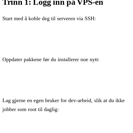
Trinn 1: Logg inn på VPS-en
Start med å koble deg til serveren via SSH:
ssh root@din-server-ip
Oppdater pakkene før du installerer noe nytt:
apt update && apt upgrade -y
Lag gjerne en egen bruker for dev-arbeid, slik at du ikke
jobber som root til daglig:
adduser dev
