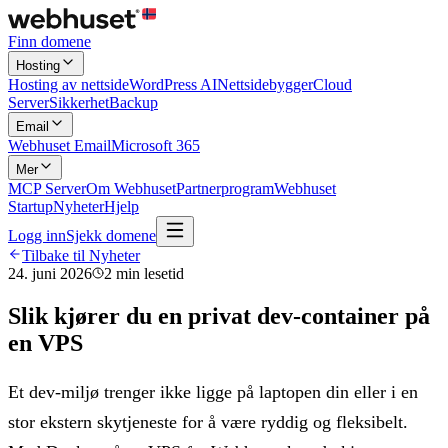
Finn domene
Hosting
Hosting av nettside
WordPress AI
Nettsidebygger
Cloud
Server
Sikkerhet
Backup
Email
Webhuset Email
Microsoft 365
Mer
MCP Server
Om Webhuset
Partnerprogram
Webhuset
Startup
Nyheter
Hjelp
Logg inn
Sjekk domene
Tilbake til Nyheter
24. juni 2026
2
min lesetid
Slik kjører du en privat dev-container på
en VPS
Et dev-miljø trenger ikke ligge på laptopen din eller i en
stor ekstern skytjeneste for å være ryddig og fleksibelt.