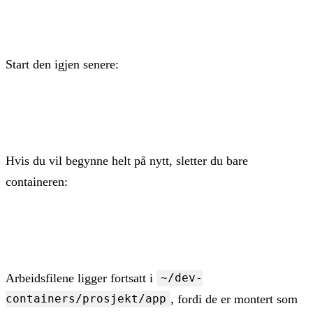
docker stop privat-dev
Start den igjen senere:
docker start -ai privat-dev
Hvis du vil begynne helt på nytt, sletter du bare
containeren:
docker rm privat-dev
Arbeidsfilene ligger fortsatt i
~/dev-
, fordi de er montert som
containers/prosjekt/app