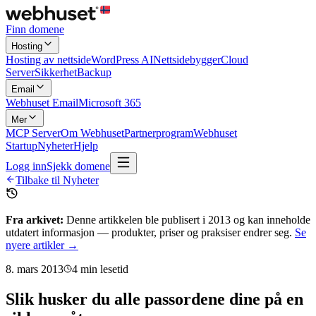
Finn domene
Hosting
Hosting av nettside
WordPress AI
Nettsidebygger
Cloud
Server
Sikkerhet
Backup
Email
Webhuset Email
Microsoft 365
Mer
MCP Server
Om Webhuset
Partnerprogram
Webhuset
Startup
Nyheter
Hjelp
Logg inn
Sjekk domene
Tilbake til Nyheter
Fra arkivet:
Denne artikkelen ble publisert i
2013
og kan inneholde
utdatert informasjon — produkter, priser og praksiser endrer seg.
Se
nyere artikler →
8. mars 2013
4
min lesetid
Slik husker du alle passordene dine på en