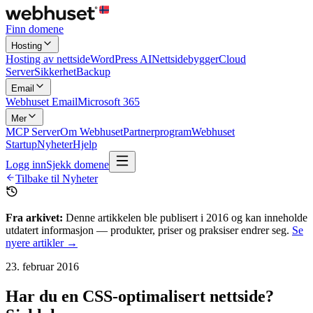
Finn domene
Hosting
Hosting av nettside
WordPress AI
Nettsidebygger
Cloud
Server
Sikkerhet
Backup
Email
Webhuset Email
Microsoft 365
Mer
MCP Server
Om Webhuset
Partnerprogram
Webhuset
Startup
Nyheter
Hjelp
Logg inn
Sjekk domene
Tilbake til Nyheter
Fra arkivet:
Denne artikkelen ble publisert i
2016
og kan inneholde
utdatert informasjon — produkter, priser og praksiser endrer seg.
Se
nyere artikler →
23. februar 2016
Har du en CSS-optimalisert nettside?