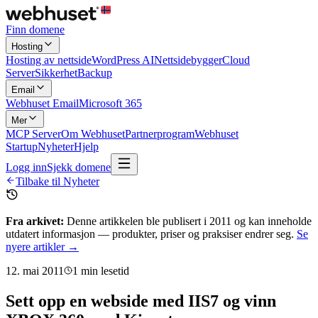
Finn domene
Hosting
Hosting av nettside
WordPress AI
Nettsidebygger
Cloud
Server
Sikkerhet
Backup
Email
Webhuset Email
Microsoft 365
Mer
MCP Server
Om Webhuset
Partnerprogram
Webhuset
Startup
Nyheter
Hjelp
Logg inn
Sjekk domene
Tilbake til Nyheter
Fra arkivet:
Denne artikkelen ble publisert i
2011
og kan inneholde
utdatert informasjon — produkter, priser og praksiser endrer seg.
Se
nyere artikler →
12. mai 2011
1
min lesetid
Sett opp en webside med IIS7 og vinn