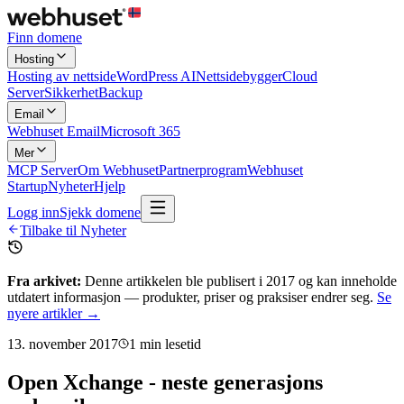
Finn domene
Hosting
Hosting av nettside
WordPress AI
Nettsidebygger
Cloud
Server
Sikkerhet
Backup
Email
Webhuset Email
Microsoft 365
Mer
MCP Server
Om Webhuset
Partnerprogram
Webhuset
Startup
Nyheter
Hjelp
Logg inn
Sjekk domene
Tilbake til Nyheter
Fra arkivet:
Denne artikkelen ble publisert i
2017
og kan inneholde
utdatert informasjon — produkter, priser og praksiser endrer seg.
Se
nyere artikler →
13. november 2017
1
min lesetid
Open Xchange - neste generasjons