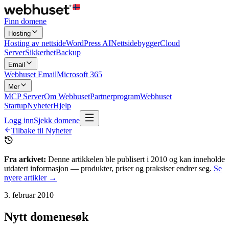
Finn domene
Hosting
Hosting av nettside
WordPress AI
Nettsidebygger
Cloud
Server
Sikkerhet
Backup
Email
Webhuset Email
Microsoft 365
Mer
MCP Server
Om Webhuset
Partnerprogram
Webhuset
Startup
Nyheter
Hjelp
Logg inn
Sjekk domene
Tilbake til Nyheter
Fra arkivet:
Denne artikkelen ble publisert i
2010
og kan inneholde
utdatert informasjon — produkter, priser og praksiser endrer seg.
Se
nyere artikler →
3. februar 2010
Nytt domenesøk