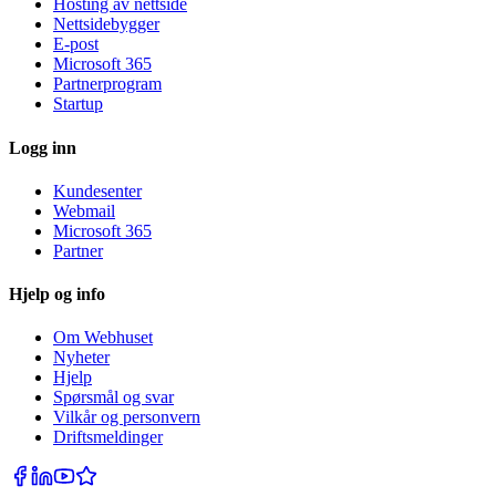
Hosting av nettside
Nettsidebygger
E-post
Microsoft 365
Partnerprogram
Startup
Logg inn
Kundesenter
Webmail
Microsoft 365
Partner
Hjelp og info
Om Webhuset
Nyheter
Hjelp
Spørsmål og svar
Vilkår og personvern
Driftsmeldinger