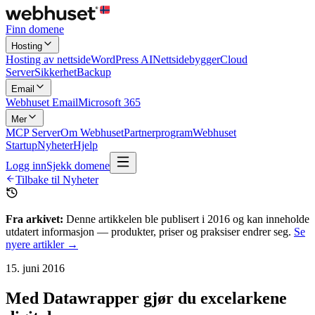
Finn domene
Hosting
Hosting av nettside
WordPress AI
Nettsidebygger
Cloud
Server
Sikkerhet
Backup
Email
Webhuset Email
Microsoft 365
Mer
MCP Server
Om Webhuset
Partnerprogram
Webhuset
Startup
Nyheter
Hjelp
Logg inn
Sjekk domene
Tilbake til Nyheter
Fra arkivet:
Denne artikkelen ble publisert i
2016
og kan inneholde
utdatert informasjon — produkter, priser og praksiser endrer seg.
Se
nyere artikler →
15. juni 2016
Med Datawrapper gjør du excelarkene