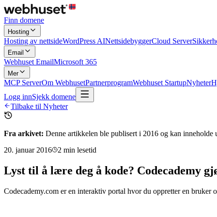
Finn domene
Hosting
Hosting av nettside
WordPress AI
Nettsidebygger
Cloud Server
Sikkerh
Email
Webhuset Email
Microsoft 365
Mer
MCP Server
Om Webhuset
Partnerprogram
Webhuset Startup
Nyheter
H
Logg inn
Sjekk domene
Tilbake til Nyheter
Fra arkivet:
Denne artikkelen ble publisert i
2016
og kan inneholde u
20. januar 2016
2
min lesetid
Lyst til å lære deg å kode? Codecademy gjø
Codecademy.com er en interaktiv portal hvor du oppretter en bruker og