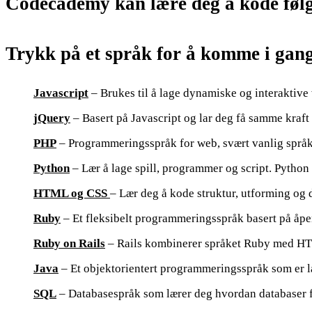
Codecademy kan lære deg å kode føl
Trykk på et språk for å komme i gan
Javascript
– Brukes til å lage dynamiske og interaktive
jQuery
– Basert på Javascript og lar deg få samme kraft
PHP
– Programmeringsspråk for web, svært vanlig språk 
Python
– Lær å lage spill, programmer og script. Python
HTML og CSS
– Lær deg å kode struktur, utforming og 
Ruby
– Et fleksibelt programmeringsspråk basert på åpe
Ruby on Rails
– Rails kombinerer språket Ruby med HTML
Java
– Et objektorientert programmeringsspråk som er la
SQL
– Databasespråk som lærer deg hvordan databaser fu