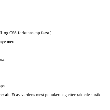
ML og CSS-forkunnskap først.)
 mye mer.
box.
pps.
r alt. Et av verdens mest populære og ettertraktede språk.