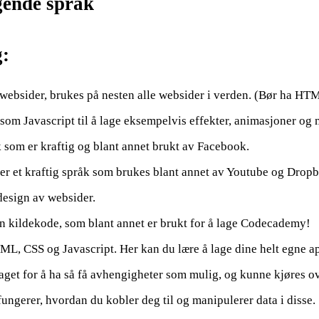
gende språk
g:
 websider, brukes på nesten alle websider i verden. (Bør ha HT
 som Javascript til å lage eksempelvis effekter, animasjoner og
som er kraftig og blant annet brukt av Facebook.
 er et kraftig språk som brukes blant annet av Youtube og Drop
design av websider.
n kildekode, som blant annet er brukt for å lage Codecademy!
, CSS og Javascript. Her kan du lære å lage dine helt egne a
get for å ha så få avhengigheter som mulig, og kunne kjøres ove
ngerer, hvordan du kobler deg til og manipulerer data i disse.