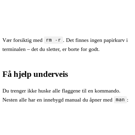
rm arkiv.txt        # slett en fil

rmdir tom-mappe     # slett en tom mappe

rm -r prosjekt      # slett en mappe med alt innhold

exit                # logg ut av terminalen
Vær forsiktig med
. Det finnes ingen papirkurv i
rm -r
terminalen – det du sletter, er borte for godt.
Få hjelp underveis
Du trenger ikke huske alle flaggene til en kommando.
Nesten alle har en innebygd manual du åpner med
:
man
man ls     # full dokumentasjon for ls, bla med pilt
ls --help  # kortere oppsummering av de vanligste fl