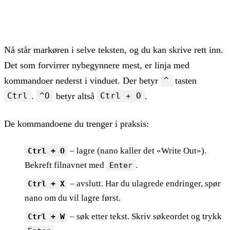
nano config.txt
Nå står markøren i selve teksten, og du kan skrive rett inn.
Det som forvirrer nybegynnere mest, er linja med
kommandoer nederst i vinduet. Der betyr
tasten
^
.
betyr altså
.
Ctrl
^O
Ctrl + O
De kommandoene du trenger i praksis:
– lagre (nano kaller det «Write Out»).
Ctrl + O
Bekreft filnavnet med
.
Enter
– avslutt. Har du ulagrede endringer, spør
Ctrl + X
nano om du vil lagre først.
– søk etter tekst. Skriv søkeordet og trykk
Ctrl + W