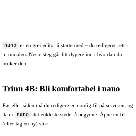
cp -r prosjekt sikkerhet     # kopier en hel mappe m
mv kopi.txt arkiv.txt        # gi nytt navn (eller f
mv arkiv.txt ~/dokumenter/   # flytt fila til en ann
nano arkiv.txt               # åpne en enkel teksted
er en grei editor å starte med – du redigerer rett i
nano
terminalen. Neste steg går litt dypere inn i hvordan du
bruker den.
Trinn 4B: Bli komfortabel i nano
Før eller siden må du redigere en config-fil på serveren, og
da er
det enkleste stedet å begynne. Åpne en fil
nano
(eller lag en ny) slik: