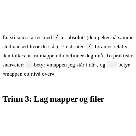
cd ~          # hjem til din egen hjemmemappe

cd /          # helt til roten av filsystemet

cd -          # tilbake til forrige mappe du var i
En sti som starter med
er absolutt (den peker på samme
/
sted uansett hvor du står). En sti uten
foran er relativ –
/
den tolkes ut fra mappen du befinner deg i nå. To praktiske
snarveier:
betyr «mappen jeg står i nå», og
betyr
.
..
«mappen ett nivå over».
Trinn 3: Lag mapper og filer
mkdir prosjekt      # lag en ny mappe

cd prosjekt

touch notat.txt     # lag en tom fil
