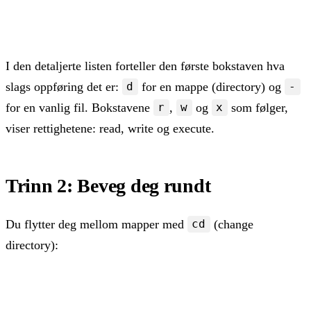
ls -lh   # samme, men med lesbare filstørrelser (kB,
ls -a    # vis også skjulte filer (de som starter me
I den detaljerte listen forteller den første bokstaven hva
slags oppføring det er:
for en mappe (directory) og
d
-
for en vanlig fil. Bokstavene
,
og
som følger,
r
w
x
viser rettighetene: read, write og execute.
Trinn 2: Beveg deg rundt
Du flytter deg mellom mapper med
(change
cd
directory):
cd /var/www   # gå til en bestemt mappe

cd ..         # ett nivå opp
