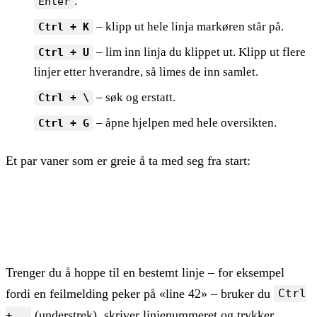
.
Enter
– klipp ut hele linja markøren står på.
Ctrl + K
– lim inn linja du klippet ut. Klipp ut flere
Ctrl + U
linjer etter hverandre, så limes de inn samlet.
– søk og erstatt.
Ctrl + \
– åpne hjelpen med hele oversikten.
Ctrl + G
Et par vaner som er greie å ta med seg fra start:
nano -l config.txt   # vis linjenumre – nyttig i con
nano -m config.txt   # slå på musestøtte, så du kan 
Trenger du å hoppe til en bestemt linje – for eksempel
fordi en feilmelding peker på «line 42» – bruker du
Ctrl
(understrek), skriver linjenummeret og trykker
+ _