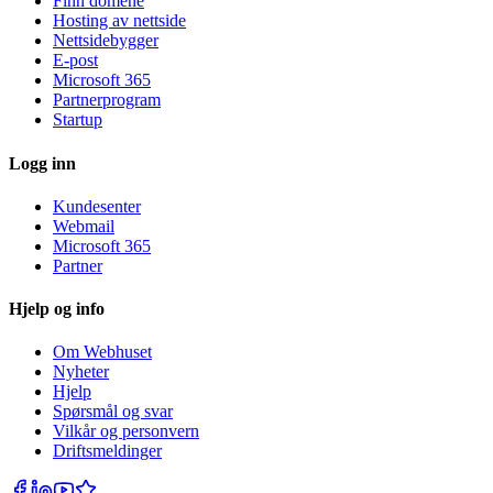
Finn domene
Hosting av nettside
Nettsidebygger
E-post
Microsoft 365
Partnerprogram
Startup
Logg inn
Kundesenter
Webmail
Microsoft 365
Partner
Hjelp og info
Om Webhuset
Nyheter
Hjelp
Spørsmål og svar
Vilkår og personvern
Driftsmeldinger