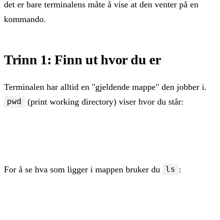
det er bare terminalens måte å vise at den venter på en
kommando.
Trinn 1: Finn ut hvor du er
Terminalen har alltid en "gjeldende mappe" den jobber i.
(print working directory) viser hvor du står:
pwd
pwd
For å se hva som ligger i mappen bruker du
:
ls
ls

ls -l    # detaljert liste med rettigheter og eier
