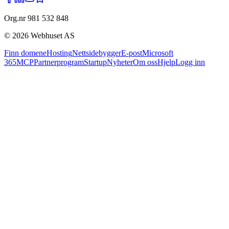
Org.nr 981 532 848
©
2026
Webhuset AS
Finn domene
Hosting
Nettsidebygger
E-post
Microsoft
365
MCP
Partnerprogram
Startup
Nyheter
Om oss
Hjelp
Logg inn