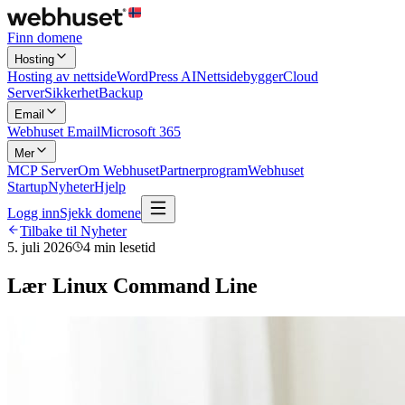
Finn domene
Hosting
Hosting av nettside
WordPress AI
Nettsidebygger
Cloud
Server
Sikkerhet
Backup
Email
Webhuset Email
Microsoft 365
Mer
MCP Server
Om Webhuset
Partnerprogram
Webhuset
Startup
Nyheter
Hjelp
Logg inn
Sjekk domene
Tilbake til Nyheter
5. juli 2026
4
min lesetid
Lær Linux Command Line