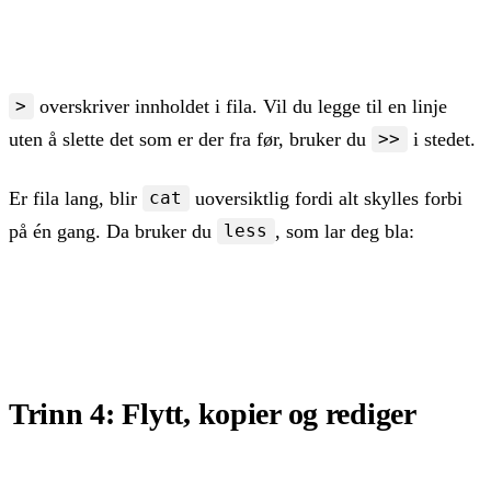
echo "Hei" > notat.txt   # skriv tekst til fila

cat notat.txt       # vis innholdet i fila
overskriver innholdet i fila. Vil du legge til en linje
>
uten å slette det som er der fra før, bruker du
i stedet.
>>
Er fila lang, blir
uoversiktlig fordi alt skylles forbi
cat
på én gang. Da bruker du
, som lar deg bla:
less
less /var/log/syslog   # bla med piltastene, avslutt
Trinn 4: Flytt, kopier og rediger
cp notat.txt kopi.txt        # kopier en fil
