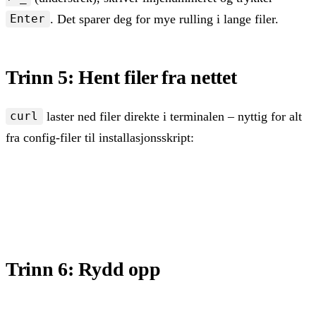
. Det sparer deg for mye rulling i lange filer.
Enter
Trinn 5: Hent filer fra nettet
laster ned filer direkte i terminalen – nyttig for alt
curl
fra config-filer til installasjonsskript:
curl -O https://eksempel.no/fil.zip   # last ned med
curl -o nyttnavn.zip https://eksempel.no/fil.zip   #
Trinn 6: Rydd opp