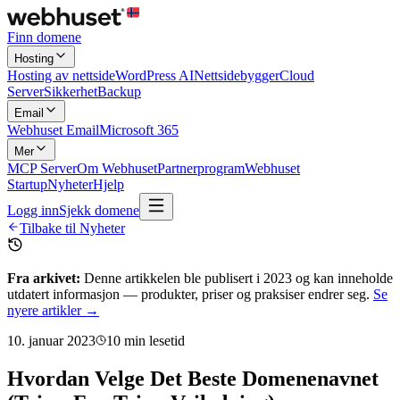
Finn domene
Hosting
Hosting av nettside
WordPress AI
Nettsidebygger
Cloud
Server
Sikkerhet
Backup
Email
Webhuset Email
Microsoft 365
Mer
MCP Server
Om Webhuset
Partnerprogram
Webhuset
Startup
Nyheter
Hjelp
Logg inn
Sjekk domene
Tilbake til Nyheter
Fra arkivet:
Denne artikkelen ble publisert i
2023
og kan inneholde
utdatert informasjon — produkter, priser og praksiser endrer seg.
Se
nyere artikler →
10. januar 2023
10
min lesetid
Hvordan Velge Det Beste Domenenavnet