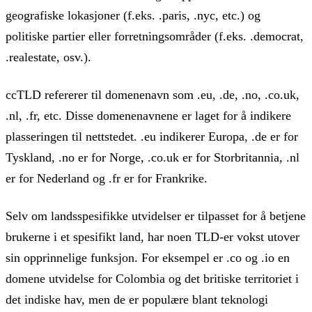
geografiske lokasjoner (f.eks. .paris, .nyc, etc.) og
politiske partier eller forretningsområder (f.eks. .democrat,
.realestate, osv.).
ccTLD refererer til domenenavn som .eu, .de, .no, .co.uk,
.nl, .fr, etc. Disse domenenavnene er laget for å indikere
plasseringen til nettstedet. .eu indikerer Europa, .de er for
Tyskland, .no er for Norge, .co.uk er for Storbritannia, .nl
er for Nederland og .fr er for Frankrike.
Selv om landsspesifikke utvidelser er tilpasset for å betjene
brukerne i et spesifikt land, har noen TLD-er vokst utover
sin opprinnelige funksjon. For eksempel er .co og .io en
domene utvidelse for Colombia og det britiske territoriet i
det indiske hav, men de er populære blant teknologi