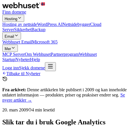
Finn domene
Hosting
Hosting av nettside
WordPress AI
Nettsidebygger
Cloud
Server
Sikkerhet
Backup
Email
Webhuset Email
Microsoft 365
Mer
MCP Server
Om Webhuset
Partnerprogram
Webhuset
Startup
Nyheter
Hjelp
Logg inn
Sjekk domene
Tilbake til Nyheter
Fra arkivet:
Denne artikkelen ble publisert i
2009
og kan inneholde
utdatert informasjon — produkter, priser og praksiser endrer seg.
Se
nyere artikler →
20. mars 2009
4
min lesetid
Slik tar du i bruk Google Analytics