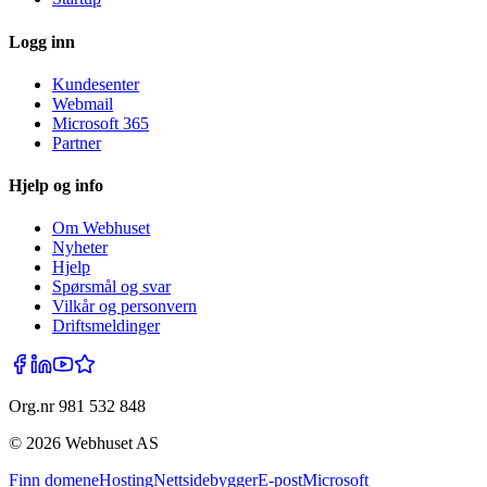
Logg inn
Kundesenter
Webmail
Microsoft 365
Partner
Hjelp og info
Om Webhuset
Nyheter
Hjelp
Spørsmål og svar
Vilkår og personvern
Driftsmeldinger
Org.nr 981 532 848
©
2026
Webhuset AS
Finn domene
Hosting
Nettsidebygger
E-post
Microsoft