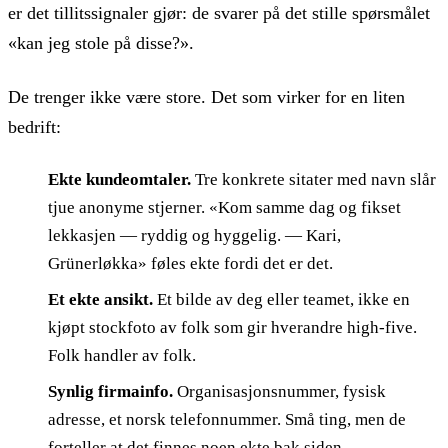
er det tillitssignaler gjør: de svarer på det stille spørsmålet
«kan jeg stole på disse?».
De trenger ikke være store. Det som virker for en liten
bedrift:
Ekte kundeomtaler.
Tre konkrete sitater med navn slår
tjue anonyme stjerner. «Kom samme dag og fikset
lekkasjen — ryddig og hyggelig. — Kari,
Grünerløkka» føles ekte fordi det er det.
Et ekte ansikt.
Et bilde av deg eller teamet, ikke en
kjøpt stockfoto av folk som gir hverandre high-five.
Folk handler av folk.
Synlig firmainfo.
Organisasjonsnummer, fysisk
adresse, et norsk telefonnummer. Små ting, men de
forteller at det finnes noen ekte bak siden.