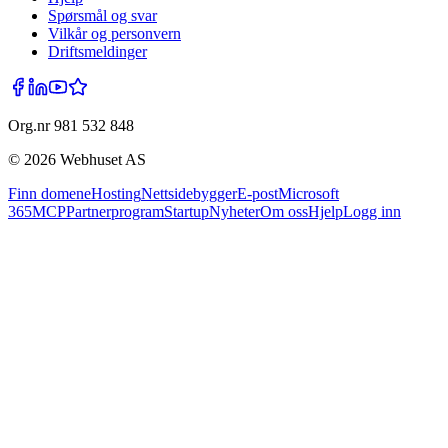
Spørsmål og svar
Vilkår og personvern
Driftsmeldinger
Org.nr 981 532 848
©
2026
Webhuset AS
Finn domene
Hosting
Nettsidebygger
E-post
Microsoft
365
MCP
Partnerprogram
Startup
Nyheter
Om oss
Hjelp
Logg inn