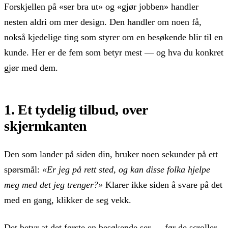
Forskjellen på «ser bra ut» og «gjør jobben» handler
nesten aldri om mer design. Den handler om noen få,
nokså kjedelige ting som styrer om en besøkende blir til en
kunde. Her er de fem som betyr mest — og hva du konkret
gjør med dem.
1. Et tydelig tilbud, over
skjermkanten
Den som lander på siden din, bruker noen sekunder på ett
spørsmål:
«Er jeg på rett sted, og kan disse folka hjelpe
meg med det jeg trenger?»
Klarer ikke siden å svare på det
med en gang, klikker de seg vekk.
Det betyr at det første en besøkende ser — før de scroller