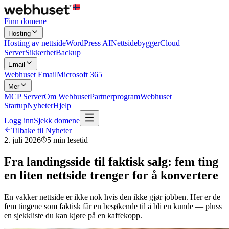
Finn domene
Hosting
Hosting av nettside
WordPress AI
Nettsidebygger
Cloud
Server
Sikkerhet
Backup
Email
Webhuset Email
Microsoft 365
Mer
MCP Server
Om Webhuset
Partnerprogram
Webhuset
Startup
Nyheter
Hjelp
Logg inn
Sjekk domene
Tilbake til Nyheter
2. juli 2026
5
min lesetid
Fra landingsside til faktisk salg: fem ting
en liten nettside trenger for å konvertere
En vakker nettside er ikke nok hvis den ikke gjør jobben. Her er de
fem tingene som faktisk får en besøkende til å bli en kunde — pluss
en sjekkliste du kan kjøre på en kaffekopp.