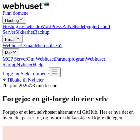
Finn domene
Hosting
Hosting av nettside
WordPress AI
Nettsidebygger
Cloud
Server
Sikkerhet
Backup
Email
Webhuset Email
Microsoft 365
Mer
MCP Server
Om Webhuset
Partnerprogram
Webhuset
Startup
Nyheter
Hjelp
Logg inn
Sjekk domene
Tilbake til Nyheter
20. juni 2026
3
min lesetid
Forgejo: en git-forge du eier selv
Forgejo er et lett, selvhostet alternativ til GitHub. Her er hva det er,
hvem det passer for, og hvorfor du kanskje vil kjøre din egen.