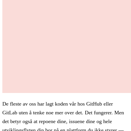
De fleste av oss har lagt koden vår hos GitHub eller
GitLab uten å tenke noe mer over det. Det fungerer. Men
det betyr også at repoene dine, issuene dine og hele
utviklingsflyten din bor på en plattform du ikke styrer —