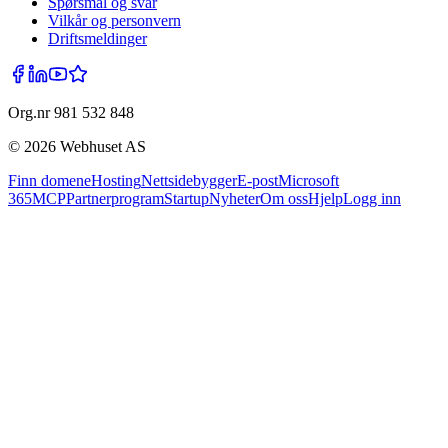
Spørsmål og svar
Vilkår og personvern
Driftsmeldinger
Org.nr 981 532 848
©
2026
Webhuset AS
Finn domene
Hosting
Nettsidebygger
E-post
Microsoft
365
MCP
Partnerprogram
Startup
Nyheter
Om oss
Hjelp
Logg inn