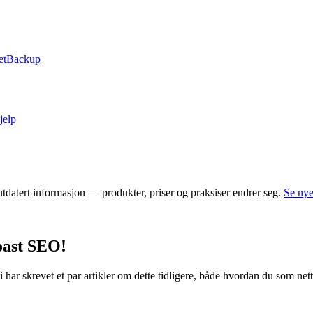
et
Backup
jelp
tdatert informasjon — produkter, priser og praksiser endrer seg.
Se nye
oast SEO!
har skrevet et par artikler om dette tidligere, både hvordan du som net