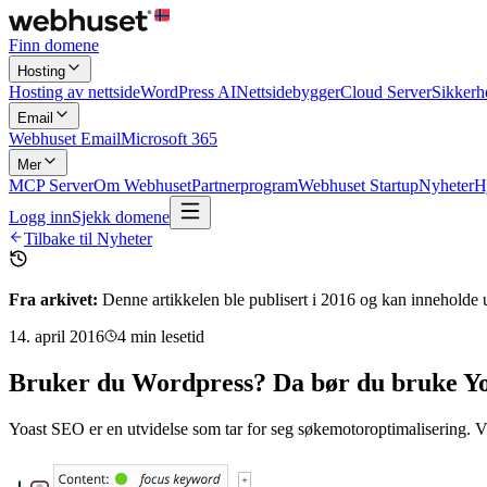
Finn domene
Hosting
Hosting av nettside
WordPress AI
Nettsidebygger
Cloud Server
Sikkerh
Email
Webhuset Email
Microsoft 365
Mer
MCP Server
Om Webhuset
Partnerprogram
Webhuset Startup
Nyheter
H
Logg inn
Sjekk domene
Tilbake til Nyheter
Fra arkivet:
Denne artikkelen ble publisert i
2016
og kan inneholde u
14. april 2016
4
min lesetid
Bruker du Wordpress? Da bør du bruke Y
Yoast SEO er en utvidelse som tar for seg søkemotoroptimalisering. Vi 