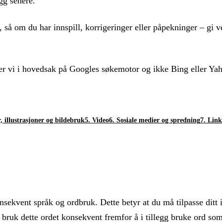
gg senere.
 så om du har innspill, korrigeringer eller påpekninger – gi ve
rer vi i hovedsak på Googles søkemotor og ikke Bing eller Y
r, illustrasjoner og bildebruk
5. Video
6. Sosiale medier og spredning
7. Link
sekvent språk og ordbruk. Dette betyr at du må tilpasse ditt 
bruk dette ordet konsekvent fremfor å i tillegg bruke ord so