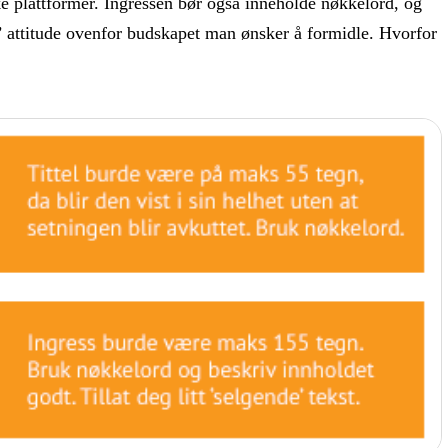
ike plattformer. Ingressen bør også inneholde nøkkelord, og
de’ attitude ovenfor budskapet man ønsker å formidle. Hvorfor