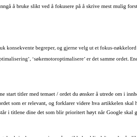
unngå å bruke slikt ved å fokusere på å skrive mest mulig for
uk konsekvente begreper, og gjerne velg ut et fokus-nøkkelord
imalisering’, ‘søkemotoroptimalisere’ er det samme ordet. Endi
jerne start titler med temaet / ordet du ønsker å utrede om i 
det som er relevant, og forklarer videre hva artikkelen skal
tår i titlene dine det som blir prioritert høyt når Google ska