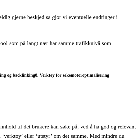
ldig gjerne beskjed så gjør vi eventuelle endringer i
ahoo! som på langt nær har samme trafikknivå som
ing og backlinking
8. Verktøy for søkemotoroptimalisering
innhold til det brukere kan søke på, ved å ha god og relevant
m ‘verktøy’ eller ‘utstyr’ om det samme. Med mindre du