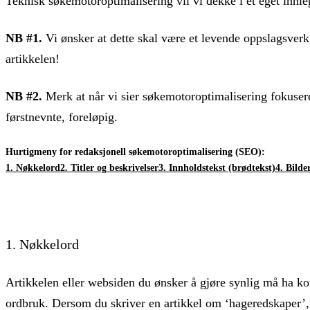
Teknisk søkemotoroptimalisering vil vi dekke i et eget innle
NB #1.
Vi ønsker at dette skal være et levende oppslagsverk,
artikkelen!
NB #2.
Merk at når vi sier søkemotoroptimalisering fokuse
førstnevnte, foreløpig.
Hurtigmeny for redaksjonell søkemotoroptimalisering (SEO):
1. Nøkkelord
2. Titler og beskrivelser
3. Innholdstekst (brødtekst)
4. Bilde
1. Nøkkelord
Artikkelen eller websiden du ønsker å gjøre synlig må ha kon
ordbruk. Dersom du skriver en artikkel om ‘hageredskaper’, 