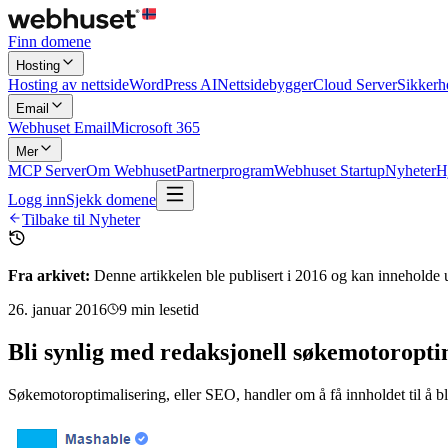
Finn domene
Hosting
Hosting av nettside
WordPress AI
Nettsidebygger
Cloud Server
Sikkerh
Email
Webhuset Email
Microsoft 365
Mer
MCP Server
Om Webhuset
Partnerprogram
Webhuset Startup
Nyheter
H
Logg inn
Sjekk domene
Tilbake til Nyheter
Fra arkivet:
Denne artikkelen ble publisert i
2016
og kan inneholde u
26. januar 2016
9
min lesetid
Bli synlig med redaksjonell søkemotoropt
Søkemotoroptimalisering, eller SEO, handler om å få innholdet til å bl