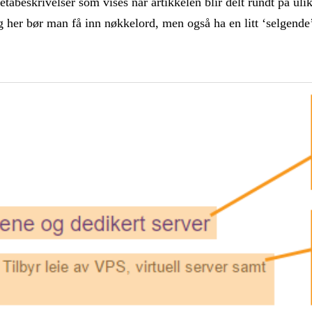
etabeskrivelser som vises når artikkelen blir delt rundt på ul
, og her bør man få inn nøkkelord, men også ha en litt ‘selgen