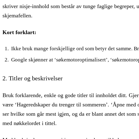
skriver nisje-innhold som består av tunge faglige begreper, 
skjemafellen.
Kort forklart:
Ikke bruk mange forskjellige ord som betyr det samme. Br
Google skjønner at ‘søkemotoroptimalisert’, ‘søkemotoropt
2. Titler og beskrivelser
Bruk forklarende, enkle og gode titler til innholdet ditt. G
være ‘Hageredskaper du trenger til sommeren’. ‘Åpne med or
ser hvilke som går mest igjen, og da er blant annet det som s
med nøkkelordet i tittel.