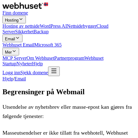
Finn domene
Hosting
Hosting av nettside
WordPress AI
Nettsidebygger
Cloud
Server
Sikkerhet
Backup
Email
Webhuset Email
Microsoft 365
Mer
MCP Server
Om Webhuset
Partnerprogram
Webhuset
Startup
Nyheter
Hjelp
Logg inn
Sjekk domene
Hjelp
/
Email
Begrensinger på Webmail
Utsendelse av nyhetsbrev eller masse-epost kan gjøres fra
følgende tjenester:
Masseutsendelser er ikke tillatt fra webhotell, Webhuset